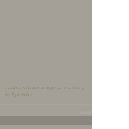
#popuprestaurantineigentuin
#ontzorg
en
#genieten
!