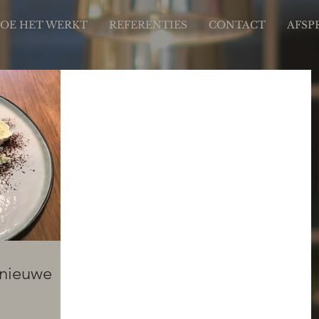
OE HET WERKT
REFERENTIES
CONTACT
AFSP
 nieuwe