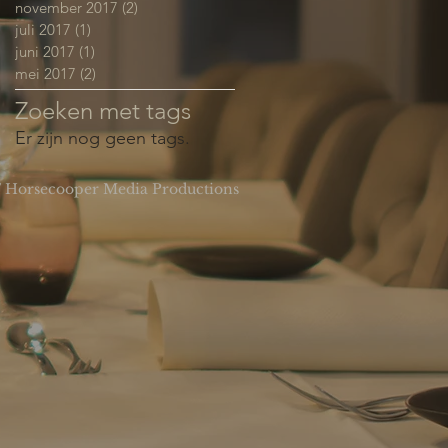
november 2017
(2)
2 posts
juli 2017
(1)
1 post
juni 2017
(1)
1 post
mei 2017
(2)
2 posts
Zoeken met tags
Er zijn nog geen tags.
 Horsecooper Media Productions